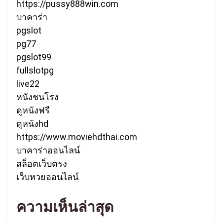
https://pussy888win.com
บาคาร่า
pgslot
pg77
pgslot99
fullslotpg
live22
หนังชนโรง
ดูหนังฟรี
ดูหนังhd
https://www.moviehdthai.com
บาคาร่าออนไลน์
สล็อตเว็บตรง
เว็บหวยออนไลน์
ความเห็นล่าสุด