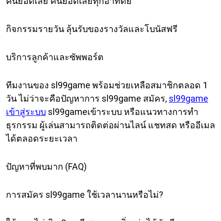
คืนยอดเสีย คืนยอดเสียทุกอาทิตย์
กิจกรรมรายวัน ลุ้นรับของรางวัลและโบนัสฟรี
บริการลูกค้าและซัพพอร์ต
ทีมงานของ sl99game พร้อมช่วยเหลือสมาชิกตลอด 1
วัน ไม่ว่าจะคือปัญหาการ sl99game สมัคร,
sl99game
เข้าสู่ระบบ
sl99gameเข้าระบบ หรือแนวทางการทำ
ธุรกรรม ผู้เล่นสามารถติดต่อผ่านไลน์ แชทสด หรืออีเมล
ได้ตลอดระยะเวลา
ปัญหาที่พบมาก (FAQ)
การสมัคร sl99game ใช้เวลานานหรือไม่?