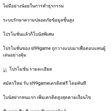
ไม่มีอย่างน้อยในการทำธุรกรรม
ระบบรักษาความปลอดภัยข้อมูลชั้นสูง
โปรโมชั่นแล้วก็โบนัสพิเศษ
โปรโมชั่นของ sl99game ถูกวางแบบมาเพื่อตอบแทนผู้
เล่นอย่างคุ้ม
โปรโมชั่น รายละเอียด
สมัครใหม่ รับ sl99gameเครดิตฟรี โดยทันที
โบนัสฝากหนแรก เพิ่มเครดิตสูงสุดตามเงื่อนไข