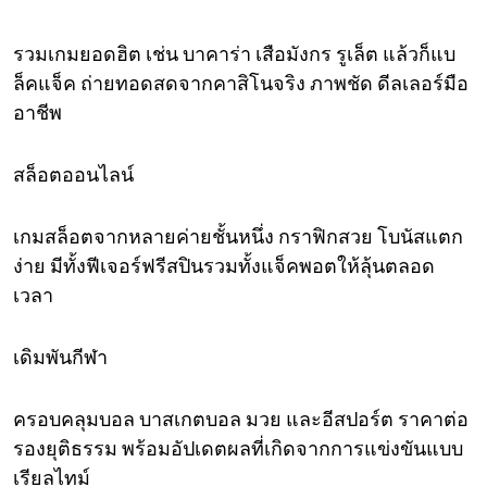
รวมเกมยอดฮิต เช่น บาคาร่า เสือมังกร รูเล็ต แล้วก็แบ
ล็คแจ็ค ถ่ายทอดสดจากคาสิโนจริง ภาพชัด ดีลเลอร์มือ
อาชีพ
สล็อตออนไลน์
เกมสล็อตจากหลายค่ายชั้นหนึ่ง กราฟิกสวย โบนัสแตก
ง่าย มีทั้งฟีเจอร์ฟรีสปินรวมทั้งแจ็คพอตให้ลุ้นตลอด
เวลา
เดิมพันกีฬา
ครอบคลุมบอล บาสเกตบอล มวย และอีสปอร์ต ราคาต่อ
รองยุติธรรม พร้อมอัปเดตผลที่เกิดจากการแข่งขันแบบ
เรียลไทม์