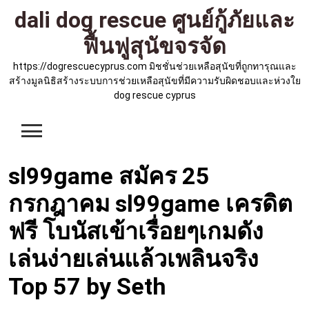
Skip
dali dog rescue ศูนย์กู้ภัยและ
to
ฟื้นฟูสุนัขจรจัด
content
https://dogrescuecyprus.com มิชชั่นช่วยเหลือสุนัขที่ถูกทารุณและ
สร้างมูลนิธิสร้างระบบการช่วยเหลือสุนัขที่มีความรับผิดชอบและห่วงใย
dog rescue cyprus
sl99game สมัคร 25
กรกฎาคม sl99game เครดิต
ฟรี โบนัสเข้าเรื่อยๆเกมดัง
เล่นง่ายเล่นแล้วเพลินจริง
Top 57 by Seth