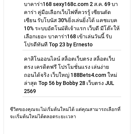
บาคาร่า168 sexy168c.com 2 ส.ค. 69 บา
คาร่า คู่มือเลือกเว็บไพ่ที่ควรรู้ เซียนตัด
เซียน รับโบนัส 30%ยิ่งเล่นยิ่งได้ แคชแบค
10% ระบบอัตโนมัติเจ้าแรก เว็บดี มีโต๊ะให้
เลือกเยอะ บาคาร่า168 เข้าเล่นวันนี้ รับ
โปรดีทันที Top 23 by Ernesto
คาสิโนออนไลน์ สล็อตเว็บตรง สล็อตเว็บ
ตรง เครดิตฟรี โปรโมชั่นแรง เล่นง่าย
ถอนได้จริง เว็บใหญ่ 188Bets4.com ใหม่
ล่าสุด Top 56 by Bobby 28 เว็บตรง JUL
2569
ชีวิตของคุณจะไม่เริ่มต้นใหม่ได้ แต่คุณสามารถเลือกที่
จะเริ่มต้นใหม่ได้ตลอดระยะเวลา