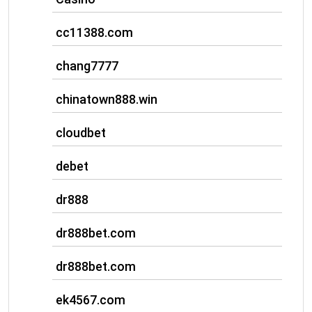
cc11388.com
chang7777
chinatown888.win
cloudbet
debet
dr888
dr888bet.com
dr888bet.com
ek4567.com