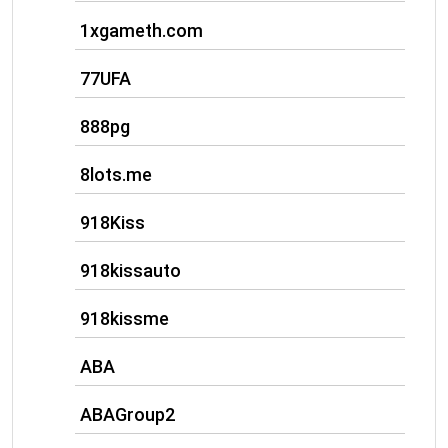
1xgameth.com
77UFA
888pg
8lots.me
918Kiss
918kissauto
918kissme
ABA
ABAGroup2