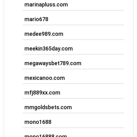
marinapluss.com
mario678
medee989.com
meekin365day.com
megawaysbet789.com
mexicanoo.com
mfj889xx.com
mmgoldsbets.com
mono1688
mono16888.com