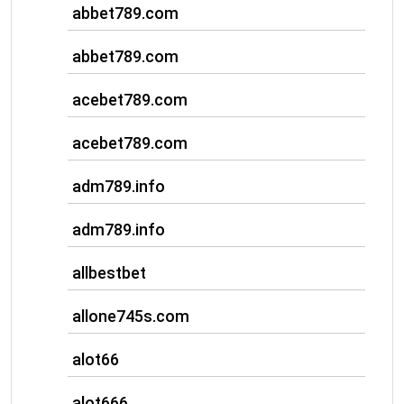
abbet789.com
abbet789.com
acebet789.com
acebet789.com
adm789.info
adm789.info
allbestbet
allone745s.com
alot66
alot666