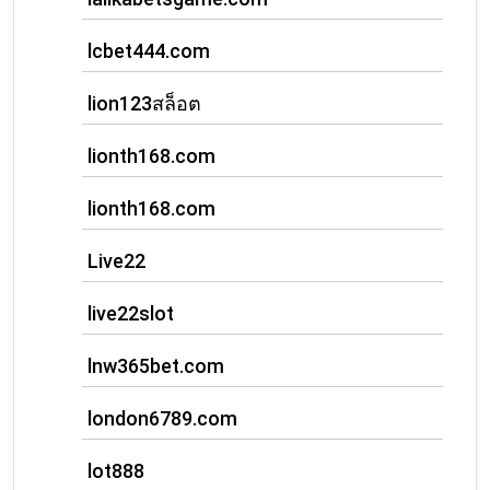
lcbet444.com
lion123สล็อต
lionth168.com
lionth168.com
Live22
live22slot
lnw365bet.com
london6789.com
lot888