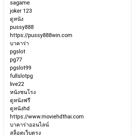
sagame
joker 123
ดูหนัง
pussy888
https://pussy888win.com
บาคาร่า
pgslot
pg77
pgslot99
fullslotpg
live22
หนังชนโรง
ดูหนังฟรี
ดูหนังhd
https://www.moviehdthai.com
บาคาร่าออนไลน์
สล็อตเว็บตรง