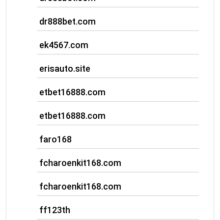
dr888bet.com
ek4567.com
erisauto.site
etbet16888.com
etbet16888.com
faro168
fcharoenkit168.com
fcharoenkit168.com
ff123th