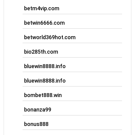
betm4vip.com
betwin6666.com
betworld369hot.com
bio285th.com
bluewin8888.info
bluewin8888.info
bombet888.win
bonanza99
bonus888