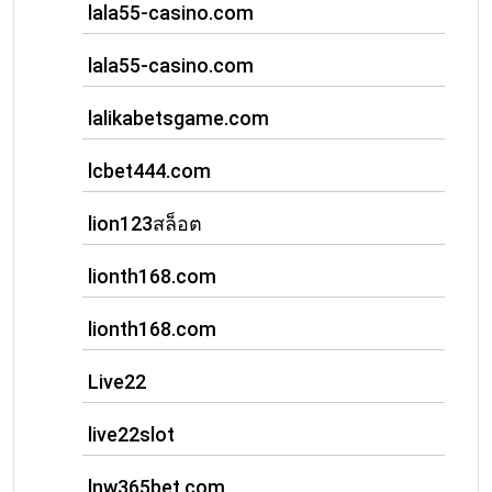
lala55-casino.com
lala55-casino.com
lalikabetsgame.com
lcbet444.com
lion123สล็อต
lionth168.com
lionth168.com
Live22
live22slot
lnw365bet.com