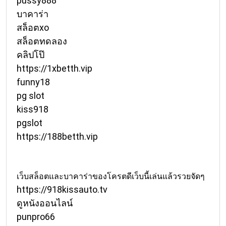
pussy888
บาคาร่า
สล็อตxo
สล็อตทดลอง
คลิปโป๊
https://1xbetth.vip
funny18
pg slot
kiss918
pgslot
https://188betth.vip
เว็บสล็อตและบาคาร่าของโครตดีเว็บนี้เล่นแล้วรวยจัดๆ
https://918kissauto.tv
ดูหนังออนไลน์
punpro66