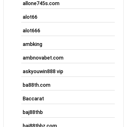
allone745s.com
alot66
alot666
ambking
ambnovabet.com
askyouwin888 vip
ba88th.com
Baccarat
baj88thb
baj88thbz.com