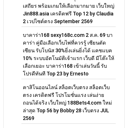
เสถียร พร้อมเกมให้เลือกมากมาย เว็บใหญ่
Jin888.asia เครดิตฟรี Top 12 by Claudia
2 เวปไซต์ตรง September 2569
บาคาร่า168 sexy168c.com 2 ส.ค. 69 บา
คาร่า คู่มือเลือกเว็บไพ่ที่ควรรู้ เซียนตัด
เซียน รับโบนัส 30%ยิ่งเล่นยิ่งได้ แคชแบค
10% ระบบอัตโนมัติเจ้าแรก เว็บดี มีโต๊ะให้
เลือกเยอะ บาคาร่า168 เข้าเล่นวันนี้ รับ
โปรดีทันที Top 23 by Ernesto
คาสิโนออนไลน์ สล็อตเว็บตรง สล็อตเว็บ
ตรง เครดิตฟรี โปรโมชั่นแรง เล่นง่าย
ถอนได้จริง เว็บใหญ่ 188Bets4.com ใหม่
ล่าสุด Top 56 by Bobby 28 เว็บตรง JUL
2569