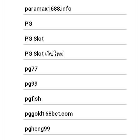
paramax1688.info
PG
PG Slot
PG Slot เว็บใหม่
pg77
pg99
pgfish
pggold168bet.com
pgheng99