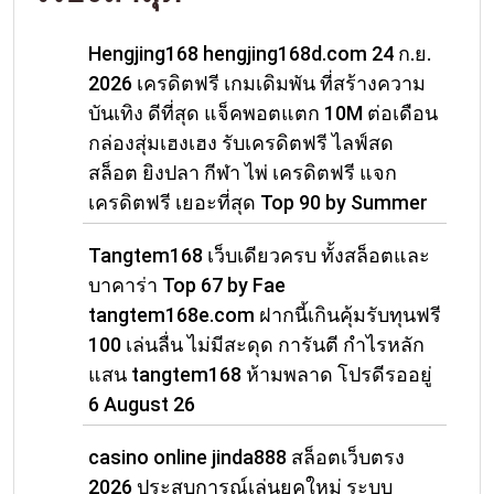
Hengjing168 hengjing168d.com 24 ก.ย.
2026 เครดิตฟรี เกมเดิมพัน ที่สร้างความ
บันเทิง ดีที่สุด แจ็คพอตแตก 10M ต่อเดือน
กล่องสุ่มเฮงเฮง รับเครดิตฟรี ไลฟ์สด
สล็อต ยิงปลา กีฬา ไพ่ เครดิตฟรี แจก
เครดิตฟรี เยอะที่สุด Top 90 by Summer
Tangtem168 เว็บเดียวครบ ทั้งสล็อตและ
บาคาร่า Top 67 by Fae
tangtem168e.com ฝากนี้เกินคุ้มรับทุนฟรี
100 เล่นลื่น ไม่มีสะดุด การันตี กำไรหลัก
แสน tangtem168 ห้ามพลาด โปรดีรออยู่
6 August 26
casino online jinda888 สล็อตเว็บตรง
2026 ประสบการณ์เล่นยุคใหม่ ระบบ