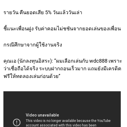
รายวัน คืนยอดเสีย 5% วันแล้ววันเล่า
ชี้แนะเพื่อนฝูง รับค่าคอมไม่ชชันจากยอดเล่นของเพื่อน
กรณีศึกษาจากผู้ใช้งานจริง
คุณเอ (นักลงทุนอิสระ): “ผมเลือกเล่นกับ wdc888 เพราะ
ว่าเชื่อถือได้จริง ระบบฝากถอนเร็วมาก แถมยังมีเครดิต
ฟรีให้ทดลองเล่นก่อนด้วย”