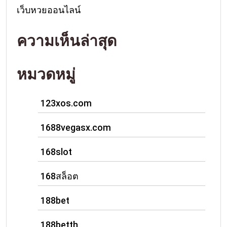
เว็บหวยออนไลน์
ความเห็นล่าสุด
หมวดหมู่
123xos.com
1688vegasx.com
168slot
168สล็อต
188bet
188betth