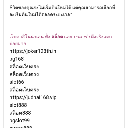
ชีวิตของคุณจะไม่เริ่มต้นใหม่ได้ แต่คุณสามารถเลือกที่
จะเริ่มต้นใหม่ได้ตลอดระยะเวลา
เว็บคาสิโนน่าเล่น ทั้ง
สล็อต
และ
บาคาร่า
ตึงจริงแตก
บ่อยมาก
https://joker123th.in
pg168
สล็อตเว็บตรง
สล็อตเว็บตรง
slot66
สล็อตเว็บตรง
https://judhai168.vip
slot888
สล็อต888
pgslot99