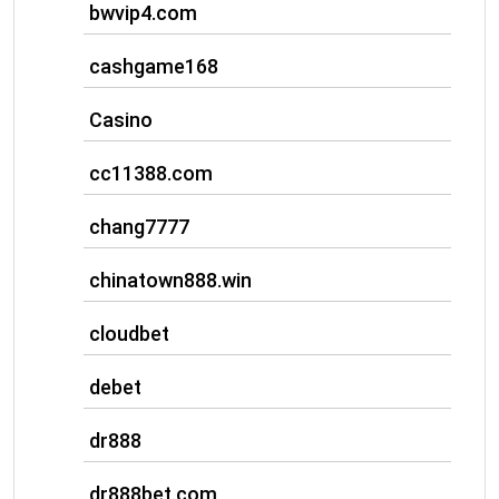
bwvip4.com
cashgame168
Casino
cc11388.com
chang7777
chinatown888.win
cloudbet
debet
dr888
dr888bet.com